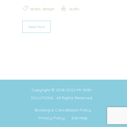
,
audio
design
audio
Read More
Copyright © 2018-2022
MY SKIN
SOLUTIONS
. All Rights Reserved
Booking & Cancellation Policy
Privacy Policy
Site Map