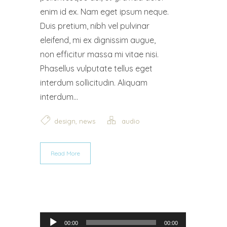
enim id ex. Nam eget ipsum neque.
Duis pretium, nibh vel pulvinar
eleifend, mi ex dignissim augue,
non efficitur massa mi vitae nisi.
Phasellus vulputate tellus eget
interdum sollicitudin. Aliquam
interdum...
,
design
news
audio
Read More
Audio Player
00:00
00:00