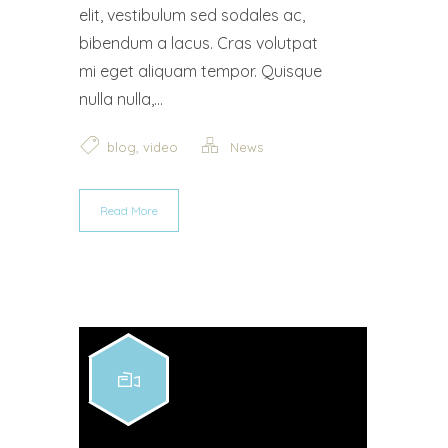
elit, vestibulum sed sodales ac,
bibendum a lacus. Cras volutpat
mi eget aliquam tempor. Quisque
nulla nulla,...
,
blog
video
News
Read More