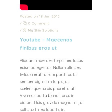
Posted on 18 Jun 2015
/
0 Comment
/
My Skin Solutions
Youtube – Maecenas
finibus eros ut
Aliquam imperdiet turpis nec lacus
euismod egestas. Nullam ultricies
tellus a erat rutrum porttitor. Ut
semper dignissim turpis, at
scelerisque turpis pharetra at.
Vivamus porta blandit arcu in
dictum. Duis gravida magna nisl, ut
sollicitudin leo lobortis in.