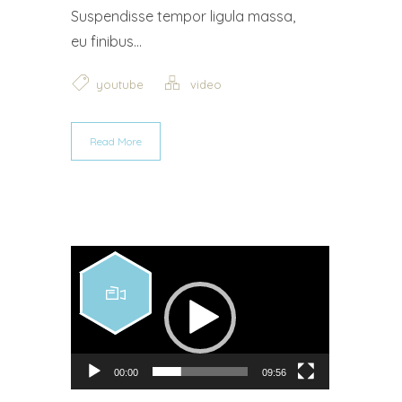
Suspendisse tempor ligula massa,
eu finibus...
youtube
video
Read More
Video Player
00:00
09:56