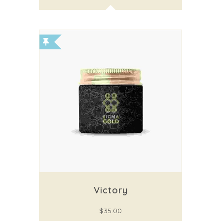
Victory
$
35.00