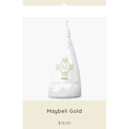
Maybeli Gold
$
18.00