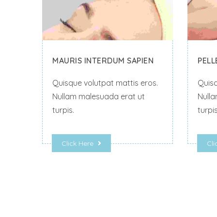
MAURIS INTERDUM SAPIEN
PEL
Quisque volutpat mattis eros.
Quisq
Nullam malesuada erat ut
Nulla
turpis.
turpis
Click Here
Cli