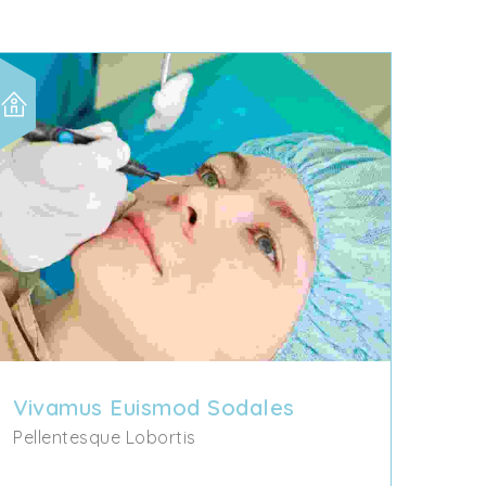
Vivamus Euismod Sodales
Pellentesque Lobortis