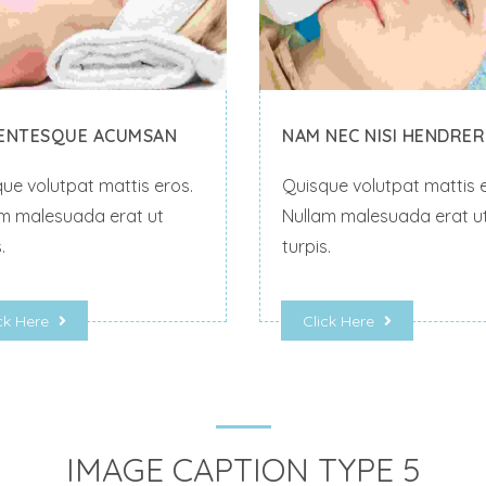
LENTESQUE ACUMSAN
NAM NEC NISI HENDRER
ue volutpat mattis eros.
Quisque volutpat mattis e
m malesuada erat ut
Nullam malesuada erat u
.
turpis.
ck Here
Click Here
IMAGE CAPTION TYPE 5