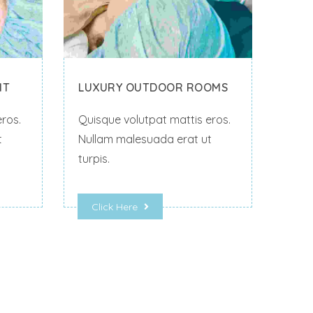
IT
LUXURY OUTDOOR ROOMS
ros.
Quisque volutpat mattis eros.
t
Nullam malesuada erat ut
turpis.
Click Here